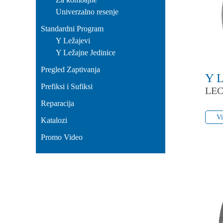
Univerzalno resenje
Standardni Program
Y Ležajevi
Y Ležajne Jedinice
Pregled Zaptivanja
Y 
Prefiksi i Sufiksi
LEC
Reparacija
Vi
Vi
Katalozi
Promo Video