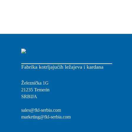
Fabrika kotrljajućih ležajeva i kardana
Železnička 1G
21235 Temerin
SRBIJA
sales@fkl-serbia.com
marketing@fkl-serbia.com