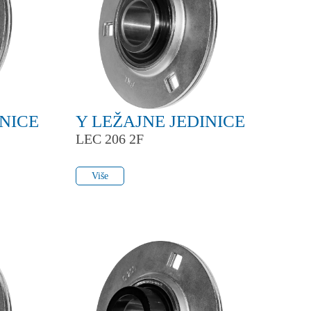
INICE
Y LEŽAJNE JEDINICE
LEC 206 2F
Više
Više