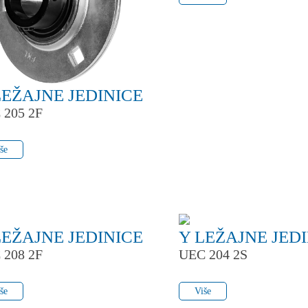
LEŽAJNE JEDINICE
 205 2F
še
še
LEŽAJNE JEDINICE
Y LEŽAJNE JED
 208 2F
UEC 204 2S
še
Više
še
Više