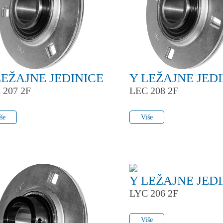
LEŽAJNE JEDINICE
Y LEŽAJNE JED
 207 2F
LEC 208 2F
še
Više
še
Više
Y LEŽAJNE JED
LYC 206 2F
Više
Više