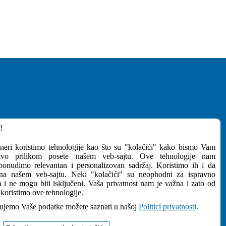
!
MEDIJI
tneri koristimo tehnologije kao što su "kolačići" kako bismo Vam
ustvo prilikom posete našem veb-sajtu. Ove tehnologije nam
Preuzimanja
onudimo relevantan i personalizovan sadržaj. Koristimo ih i da
NEWSletter
 na našem veb-sajtu. Neki "kolačići" su neophodni za ispravno
a i ne mogu biti isključeni. Vaša privatnost nam je važna i zato od
Pratite Nas
koristimo ove tehnologije.
ujemo Vaše podatke možete saznati u našoj
Politici privatnosti
.