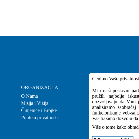
Cenimo Vašu privatnost
ORGANIZACIJA
KARIJERA
Mi i naši poslovni par
O Nama
pružili najbolje isk
Karijera
dozvoljavaju da Vam p
Misija i Vizija
Zaposlenje
analiziramo saobraćaj
Činjenice i Brojke
Stručna praksa
funkcionisanje veb-sajt
Politika privatnosti
Vas tražimo dozvolu da 
Više o tome kako obrađ