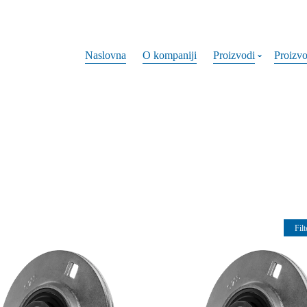
Naslovna
O kompaniji
Proizvodi
Proizv
Filt