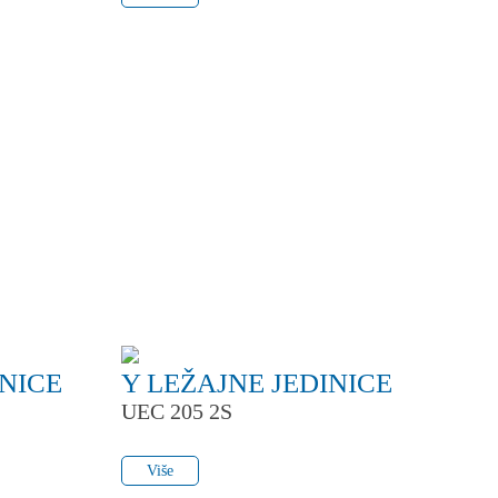
INICE
Y LEŽAJNE JEDINICE
UEC 205 2S
Više
Više