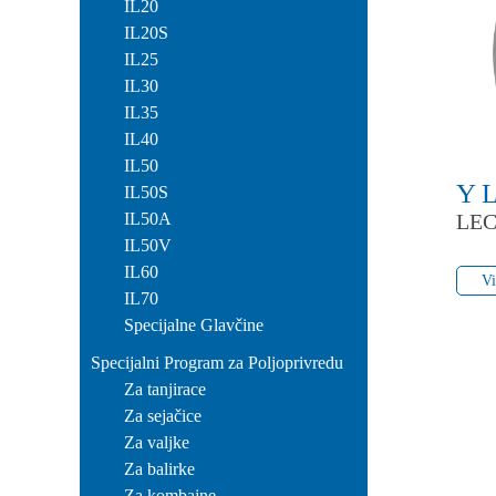
IL20
IL20S
IL25
IL30
IL35
IL40
IL50
Y 
IL50S
IL50A
LEC
IL50V
Vi
IL60
Vi
IL70
Specijalne Glavčine
Specijalni Program za Poljoprivredu
Za tanjirace
Za sejačice
Za valjke
Za balirke
Za kombajne