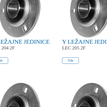
LEŽAJNE JEDINICE
Y LEŽAJNE JED
 204 2F
LEC 205 2F
še
Više
še
Više