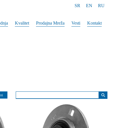
SR
EN
RU
odnja
Kvalitet
Prodajna Mreža
Vesti
Kontakt
⚲
eri