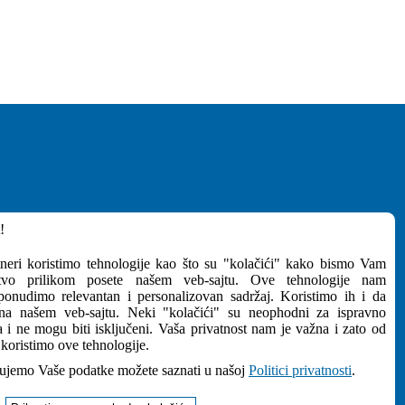
!
MEDIJI
tneri koristimo tehnologije kao što su "kolačići" kako bismo Vam
ustvo prilikom posete našem veb-sajtu. Ove tehnologije nam
Preuzimanja
onudimo relevantan i personalizovan sadržaj. Koristimo ih i da
NEWSletter
 na našem veb-sajtu. Neki "kolačići" su neophodni za ispravno
a i ne mogu biti isključeni. Vaša privatnost nam je važna i zato od
Pratite Nas
koristimo ove tehnologije.
ujemo Vaše podatke možete saznati u našoj
Politici privatnosti
.