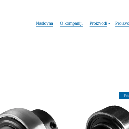
Naslovna
O kompaniji
Proizvodi
Proizv
Filt