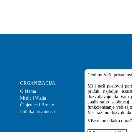
Cenimo Vašu privatnost
ORGANIZACIJA
KARIJERA
Mi i naši poslovni par
O Nama
pružili najbolje isk
Karijera
dozvoljavaju da Vam p
Misija i Vizija
Zaposlenje
analiziramo saobraćaj
Činjenice i Brojke
Stručna praksa
funkcionisanje veb-sajt
Politika privatnosti
Vas tražimo dozvolu da 
Više o tome kako obrađ