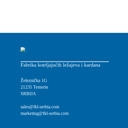
Fabrika kotrljajućih ležajeva i kardana
Železnička 1G
21235 Temerin
SRBIJA
sales@fkl-serbia.com
marketing@fkl-serbia.com