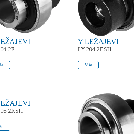
LEŽAJEVI
Y LEŽAJEVI
204 2F
LY 204 2F.SH
še
Više
še
Više
LEŽAJEVI
205 2F.SH
še
še