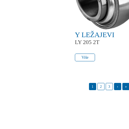
Y LEŽAJEVI
LY 205 2T
Više
Više
1
2
3
›
»