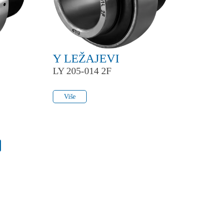
Y LEŽAJEVI
LY 205-014 2F
Više
Više