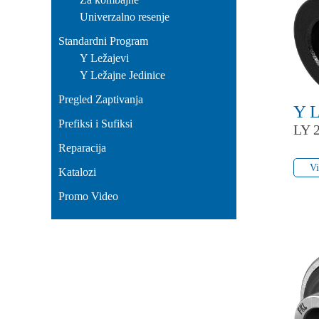
Univerzalno resenje
Standardni Program
Y Ležajevi
Y Ležajne Jedinice
Pregled Zaptivanja
Y 
Prefiksi i Sufiksi
LY 
Reparacija
Vi
Vi
Katalozi
Promo Video