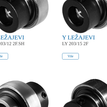
LEŽAJEVI
Y LEŽAJEVI
203/12 2F.SH
LY 203/15 2F
še
Više
še
Više