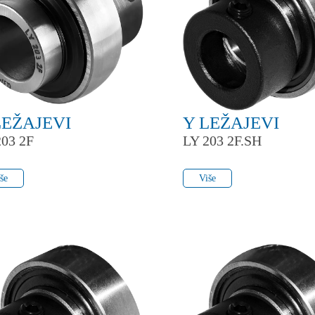
LEŽAJEVI
Y LEŽAJEVI
203 2F
LY 203 2F.SH
še
Više
še
Više