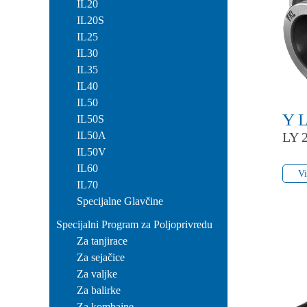
IL20
IL20S
IL25
IL30
IL35
IL40
IL50
Y 
IL50S
IL50A
LY 
IL50V
Vi
IL60
Vi
IL70
Specijalne Glavčine
Specijalni Program za Poljoprivredu
Za tanjirace
Za sejačice
Za valjke
Za balirke
Za kombajne