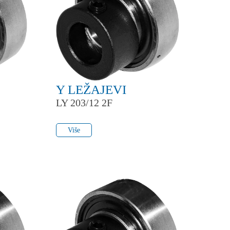
Y LEŽAJEVI
LY 203/12 2F
Više
Više