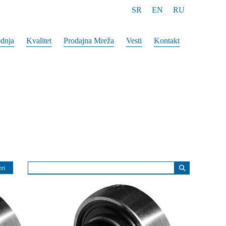
SR
EN
RU
odnja
Kvalitet
Prodajna Mreža
Vesti
Kontakt
⚲
eri