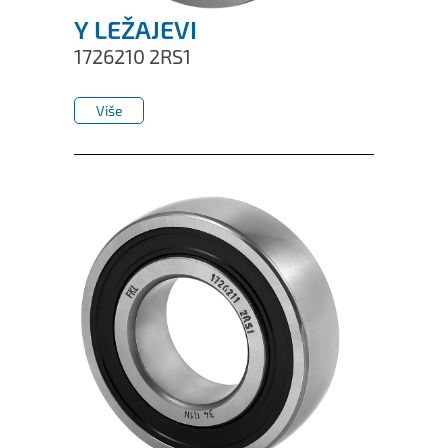
Y LEŽAJEVI
1726210 2RS1
Više
Više