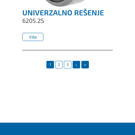
UNIVERZALNO REŠENJE
6205.2S
Više
Više
1
2
3
›
»