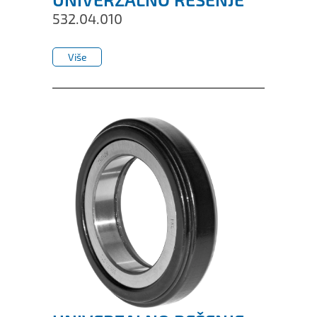
532.04.010
Više
Više