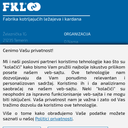
Fabrika kotrljajućih ležajeva i kardana
Železnička 1G
ORGANIZACIJA
21235 Temerin
O Nama
SRBIJA
Misija i Vizija
Cenimo Vašu privatnost!
Činjenice i Brojke
sales@fkl-serbia.com
Politika privatnosti
Mi i naši poslovni partneri koristimo tehnologije kao što su
marketing@fkl-serbia.com
"kolačići" kako bismo Vam pružili najbolje iskustvo prilikom
posete našem veb-sajtu. Ove tehnologije nam
dozvoljavaju da Vam ponudimo relevantan i
KARIJERA
MEDIJI
personalizovan sadržaj. Koristimo ih i da analiziramo
saobraćaj na našem veb-sajtu. Neki "kolačići" su
Karijera
Preuzimanja
neophodni za ispravno funkcionisanje veb-sajta i ne mogu
Zaposlenje
NEWSletter
biti isključeni. Vaša privatnost nam je važna i zato od Vas
Stručna praksa
tražimo dozvolu da koristimo ove tehnologije.
Pratite Nas
Više o tome kako obrađujemo Vaše podatke možete
saznati u našoj
Politici privatnosti
.