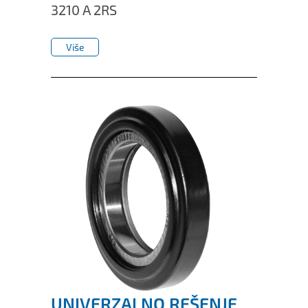
3210 A 2RS
Više
Više
UNIVERZALNO REŠENJE