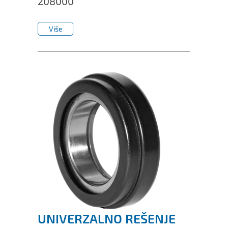
208000
IL50V
Više
IL60
Više
IL70
Specijalne Glavčine
UNIVERZALNO REŠENJE