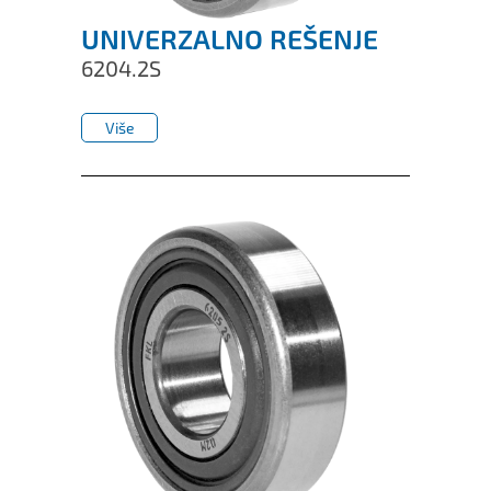
UNIVERZALNO REŠENJE
6204.2S
Više
Više