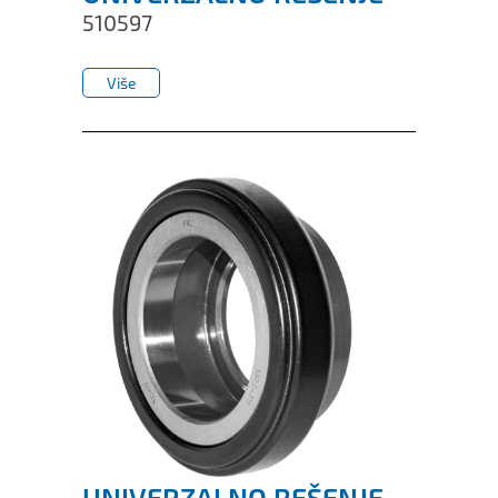
510597
Više
Više
UNIVERZALNO REŠENJE