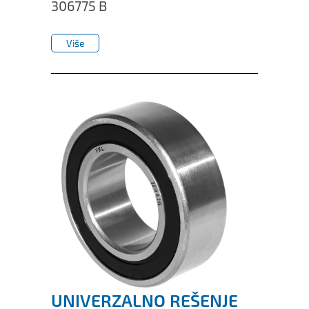
306775 B
Više
Više
UNIVERZALNO REŠENJE