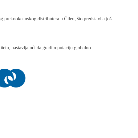
 prekookeanskog distributera u Čileu, što predstavlja još
etu, nastavljajući da gradi reputaciju globalno