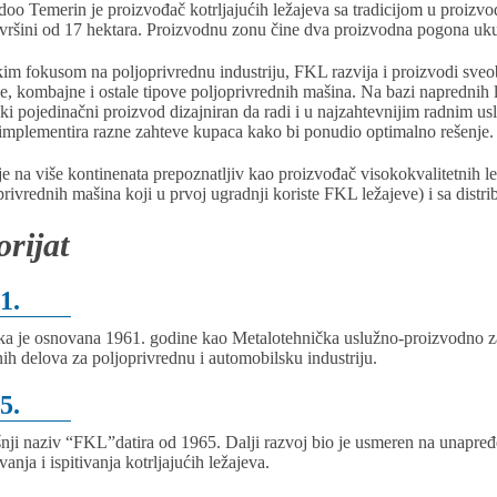
oo Temerin je proizvođač kotrljajućih ležajeva sa tradicijom u proizvod
vršini od 17 hektara. Proizvodnu zonu čine dva proizvodna pogona uk
kim fokusom na poljoprivrednu industriju, FKL razvija i proizvodi sveobu
ke, kombajne i ostale tipove poljoprivrednih mašina. Na bazi naprednih 
aki pojedinačni proizvod dizajniran da radi i u najzahtevnijim radnim 
 implementira razne zahteve kupaca kako bi ponudio optimalno rešenje.
e na više kontinenata prepoznatljiv kao proizvođač visokokvalitetnih le
privrednih mašina koji u prvoj ugradnji koriste FKL ležajeve) i sa dis
orijat
1.
ka je osnovana 1961. godine kao Metalotehnička uslužno-proizvodno 
ih delova za poljoprivrednu i automobilsku industriju.
5.
nji naziv “FKL”datira od 1965. Dalji razvoj bio je usmeren na unapređen
anja i ispitivanja kotrljajućih ležajeva.