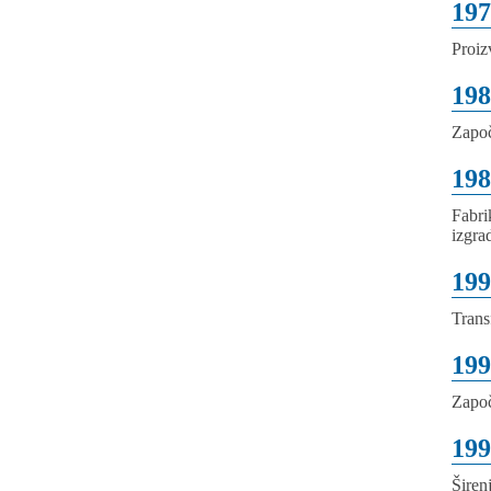
197
Proiz
198
Započ
198
Fabri
izgra
199
Trans
199
Započ
199
Širen