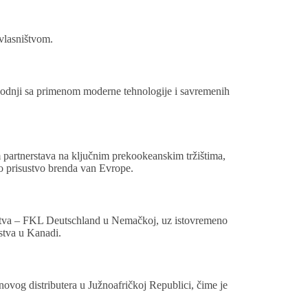
vlasništvom.
vodnji sa primenom moderne tehnologije i savremenih
.
 partnerstava na ključnim prekookeanskim tržištima,
no prisustvo brenda van Evrope.
ištva – FKL Deutschland u Nemačkoj, uz istovremeno
stva u Kanadi.
ovog distributera u Južnoafričkoj Republici, čime je