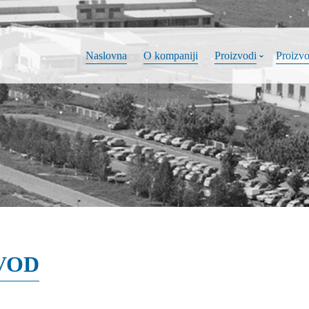
Naslovna
O kompaniji
Proizvodi
Proizv
VOD