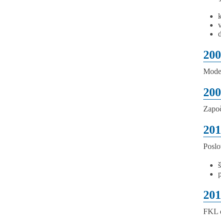
v
200
Moder
200
Započ
201
Poslo
201
FKL d