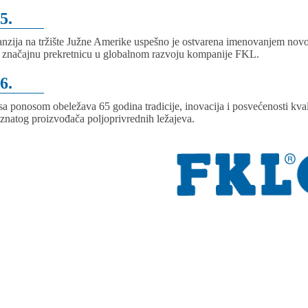
5.
nzija na tržište Južne Amerike uspešno je ostvarena imenovanjem novog
 značajnu prekretnicu u globalnom razvoju kompanije FKL.
6.
a ponosom obeležava 65 godina tradicije, inovacija i posvećenosti kvalit
znatog proizvođača poljoprivrednih ležajeva.