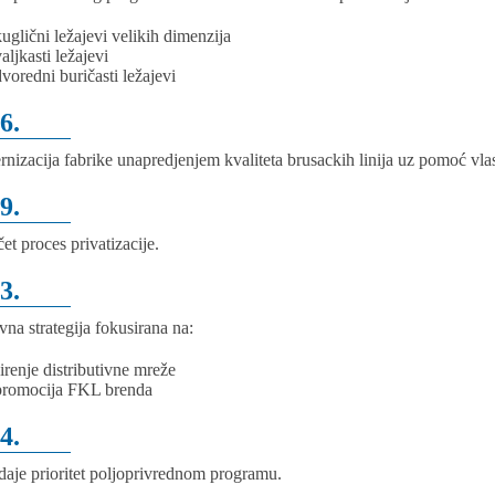
kuglični ležajevi velikih dimenzija
aljkasti ležajevi
dvoredni buričasti ležajevi
6.
nizacija fabrike unapredjenjem kvaliteta brusackih linija uz pomoć vlast
9.
et proces privatizacije.
3.
vna strategija fokusirana na:
širenje distributivne mreže
promocija FKL brenda
4.
aje prioritet poljoprivrednom programu.