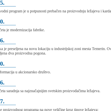
5.
vodni program je u potpunosti prebačen na proizvodnju ležajeva i kardan
0.
eta je modernizacija fabrike.
6.
ka je preseljena na novu lokaciju u industrijskoj zoni mesta Temerin. O
djena dva proizvodna pogona.
0.
formacija u akcionarsko društvo.
6.
eta saradnja sa najznačajnijim svetskim proizvođačima ležajeva.
7.
je proizvodnog programa na nove veličine kroz tipove ležajeva: