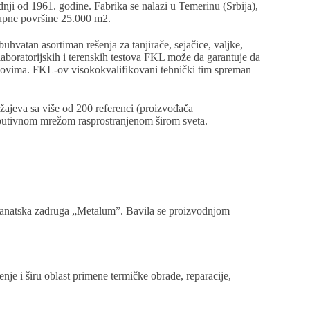
nji od 1961. godine. Fabrika se nalazi u Temerinu (Srbija),
upne površine 25.000 m2.
hvatan asortiman rešenja za tanjirače, sejačice, valjke,
laboratorijskih i terenskih testova FKL može da garantuje da
uslovima. FKL-ov visokokvalifikovani tehnički tim spreman
žajeva sa više od 200 referenci (proizvođača
tributivnom mrežom rasprostranjenom širom sveta.
zanatska zadruga „Metalum”. Bavila se proizvodnjom
je i širu oblast primene termičke obrade, reparacije,