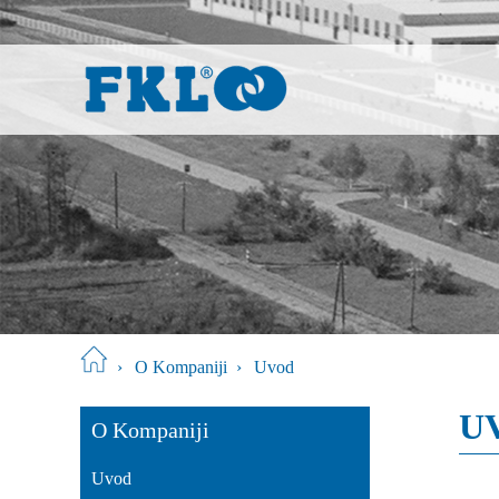
›
O Kompaniji
›
Uvod
U
O Kompaniji
Uvod