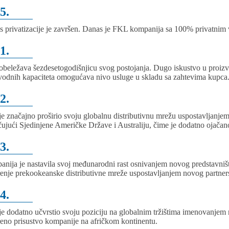
5.
s privatizacije je završen. Danas je FKL kompanija sa 100% privatnim 
1.
beležava šezdesetogodišnjicu svog postojanja. Dugo iskustvo u proiz
vodnih kapaciteta omogućava nivo usluge u skladu sa zahtevima kupca
2.
e značajno proširio svoju globalnu distributivnu mrežu uspostavljanjem
čujući Sjedinjene Američke Države i Australiju, čime je dodatno ojača
3.
nija je nastavila svoj međunarodni rast osnivanjem novog predstavn
renje prekookeanske distributivne mreže uspostavljanjem novog partner
4.
e dodatno učvrstio svoju poziciju na globalnim tržištima imenovanjem n
reno prisustvo kompanije na afričkom kontinentu.