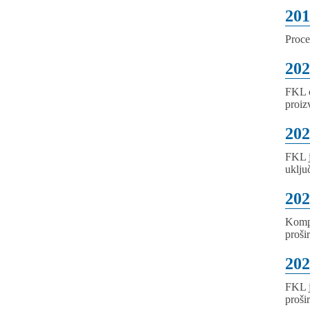
201
Proce
202
FKL o
proiz
202
FKL j
uklju
202
Kompa
proši
202
FKL j
proši