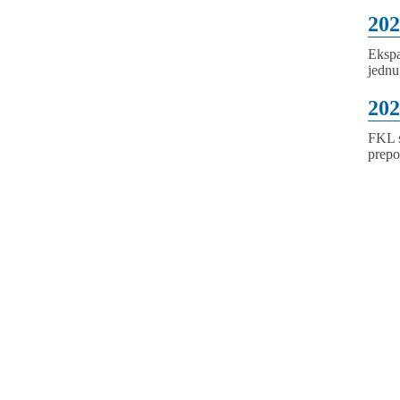
202
Ekspa
jednu
202
FKL s
prepo