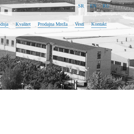
SR
EN
RU
odnja
Kvalitet
Prodajna Mreža
Vesti
Kontakt