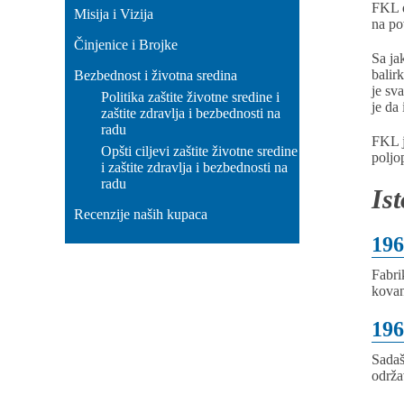
FKL d
Misija i Vizija
na po
Činjenice i Brojke
Sa ja
balir
Bezbednost i životna sredina
je sv
Politika zaštite životne sredine i
je da
zaštite zdravlja i bezbednosti na
radu
FKL j
Opšti ciljevi zaštite životne sredine
poljo
i zaštite zdravlja i bezbednosti na
radu
Ist
Recenzije naših kupaca
196
Fabri
kovan
196
Sadaš
održav