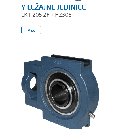
Y LEŽAJNE JEDINICE
LKT 205 2F + H2305
Više
Više