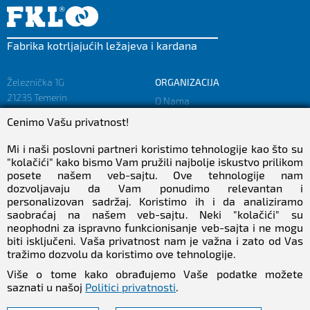
Fabrika kotrljajućih ležajeva i kardana
Železnička 1G
ORGANIZACIJA
21235 Temerin
O Nama
SRBIJA
Misija i Vizija
Cenimo Vašu privatnost!
Činjenice i Brojke
sales@fkl-serbia.com
Politika privatnosti
Mi i naši poslovni partneri koristimo tehnologije kao što su
marketing@fkl-serbia.com
"kolačići" kako bismo Vam pružili najbolje iskustvo prilikom
posete našem veb-sajtu. Ove tehnologije nam
dozvoljavaju da Vam ponudimo relevantan i
KARIJERA
MEDIJI
personalizovan sadržaj. Koristimo ih i da analiziramo
saobraćaj na našem veb-sajtu. Neki "kolačići" su
Karijera
Preuzimanja
neophodni za ispravno funkcionisanje veb-sajta i ne mogu
Zaposlenje
NEWSletter
biti isključeni. Vaša privatnost nam je važna i zato od Vas
Stručna praksa
tražimo dozvolu da koristimo ove tehnologije.
Pratite Nas
Više o tome kako obrađujemo Vaše podatke možete
saznati u našoj
Politici privatnosti
.