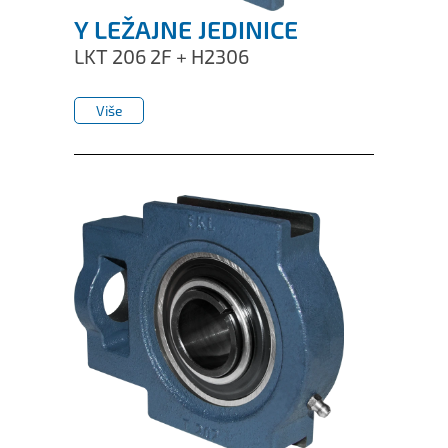
Y LEŽAJNE JEDINICE
LKT 206 2F + H2306
Više
Više