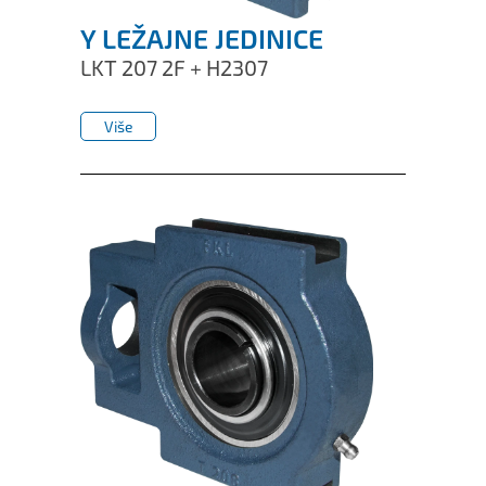
Y LEŽAJNE JEDINICE
LKT 207 2F + H2307
Više
Više