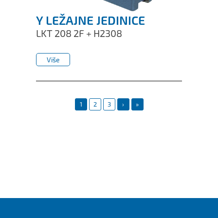
Y LEŽAJNE JEDINICE
LKT 208 2F + H2308
Više
Više
1
2
3
›
»