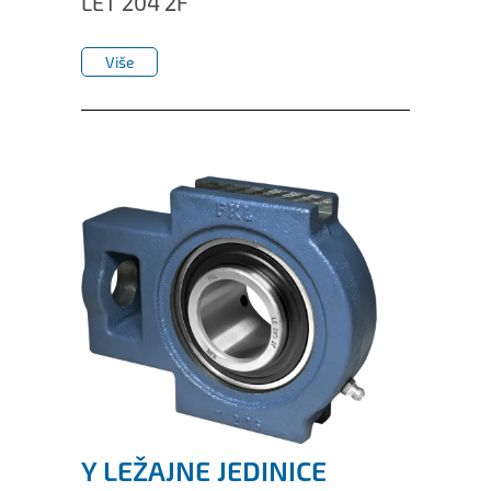
LET 204 2F
IL50V
Više
IL60
Više
IL70
Specijalne Glavčine
Y LEŽAJNE JEDINICE