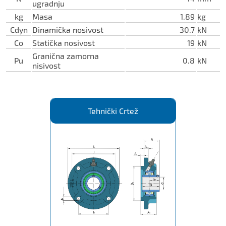
ugradnju
kg
Masa
1.89
kg
Cdyn
Dinamička nosivost
30.7
kN
Co
Statička nosivost
19
kN
Granična zamorna
Pu
0.8
kN
nisivost
Tehnički Crtež