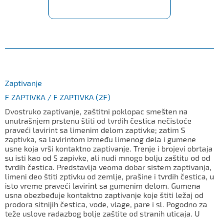
Zaptivanje
F ZAPTIVKA / F ZAPTIVKA (2F)
Dvostruko zaptivanje, zaštitni poklopac smešten na
unutrašnjem prstenu štiti od tvrdih čestica nečistoće
praveći lavirint sa limenim delom zaptivke; zatim S
zaptivka, sa lavirintom između limenog dela i gumene
usne koja vrši kontaktno zaptivanje. Trenje i brojevi obrtaja
su isti kao od S zapivke, ali nudi mnogo bolju zaštitu od od
tvrdih čestica. Predstavlja veoma dobar sistem zaptivanja,
limeni deo štiti zptivku od zemlje, prašine i tvrdih čestica, u
isto vreme praveći lavirint sa gumenim delom. Gumena
usna obezbeđuje kontaktno zaptivanje koje štiti ležaj od
prodora sitnijih čestica, vode, vlage, pare i sl. Pogodno za
teže uslove radazbog bolje zaštite od stranih uticaja. U