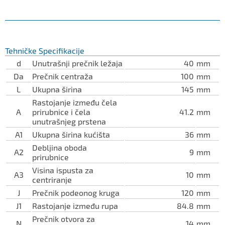
Tehničke Specifikacije
d
Unutrašnji prečnik ležaja
40
mm
Da
Prečnik centraža
100
mm
L
Ukupna širina
145
mm
Rastojanje između čela
A
prirubnice i čela
41.2
mm
unutrašnjeg prstena
A1
Ukupna širina kućišta
36
mm
Debljina oboda
A2
9
mm
prirubnice
Visina ispusta za
A3
10
mm
centriranje
J
Prečnik podeonog kruga
120
mm
J1
Rastojanje između rupa
84.8
mm
Prečnik otvora za
N
14
mm