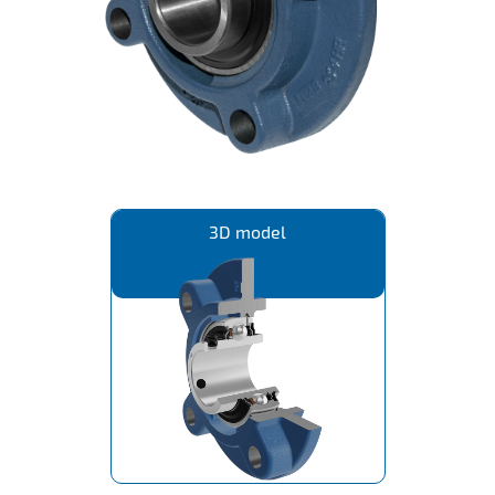
IL50V
IL60
IL70
Specijalne Glavčine
3D model