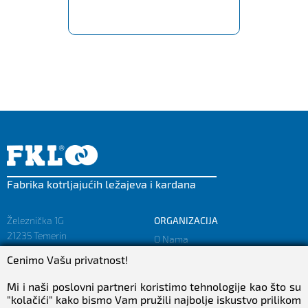
Fabrika kotrljajućih ležajeva i kardana
Železnička 1G
ORGANIZACIJA
21235 Temerin
O Nama
SRBIJA
Misija i Vizija
Cenimo Vašu privatnost!
Činjenice i Brojke
sales@fkl-serbia.com
Politika privatnosti
Mi i naši poslovni partneri koristimo tehnologije kao što su
marketing@fkl-serbia.com
"kolačići" kako bismo Vam pružili najbolje iskustvo prilikom